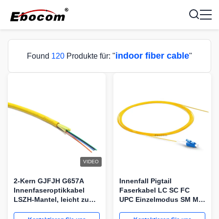
indoor fiber cable
Found
120
Produkte für: "
"
VIDEO
2-Kern GJFJH G657A
Innenfall Pigtail
Innenfaseroptikkabel
Faserkabel LC SC FC
LSZH-Mantel, leicht zu
UPC Einzelmodus SM MM
verzweigen, für
3m 5m g657a
Gebäudeverkabelung