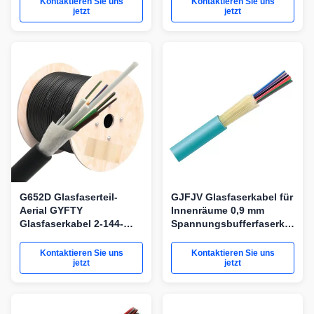
Kontaktieren Sie uns
Kontaktieren Sie uns
und FTTH-Netzwerke
jetzt
jetzt
G652D Glasfaserteil-
GJFJV Glasfaserkabel für
Aerial GYFTY
Innenräume 0,9 mm
Glasfaserkabel 2-144-
Spannungsbufferfaserkabel
Kern nicht gepanzerter
mit Aramidgarn
HDPE-Jackett zur
Kontaktieren Sie uns
Kontaktieren Sie uns
Selbstunterstützung
jetzt
jetzt