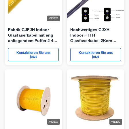
VIDEO
Fabrik GJFJH Indoor
Hochwertiges GJXH
Glasfaserkabel mit eng
Indoor FTTH
anliegendem Puffer 2 4
Glasfaserkabel 2Kern
12 24 Kern SM MM OM1
Einzelmodus G657A
OM2 OM3 Für Internet
G652D Einzelmodus
Kontaktieren Sie uns
Kontaktieren Sie uns
jetzt
Multi-Modus
jetzt
VIDEO
VIDEO