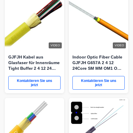
VIDEO
VIDEO
GJFJH Kabel aus
Indoor Optic Fiber Cable
Glasfaser für Innenräume
GJFJH G657A 2 4 12
Tight Buffer 2 4 12 24
24Core SM MM OM1 OM2
Kern SM MM OM1 OM2
OM3 OM4 OM5
für Netzwerke
Networking
Kontaktieren Sie uns
Kontaktieren Sie uns
jetzt
jetzt