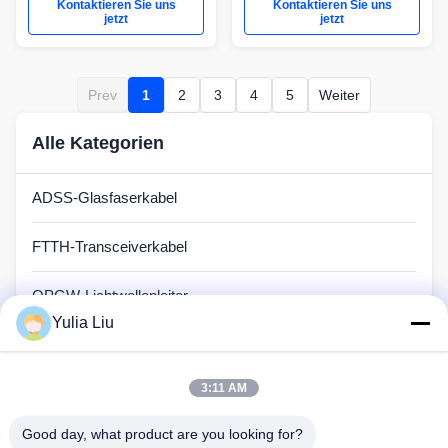
Kontaktieren Sie uns
Kontaktieren Sie uns
jetzt
jetzt
Prev
1
2
3
4
5
Weiter
Alle Kategorien
ADSS-Glasfaserkabel
FTTH-Transceiverkabel
OPGW-Lichtwellenleiter
Yulia Liu
Außenfaseroptische Kabel
3:11 AM
Kabel mit Glasfaser in Innenräumen
Good day, what product are you looking for?
Pflasterschnur