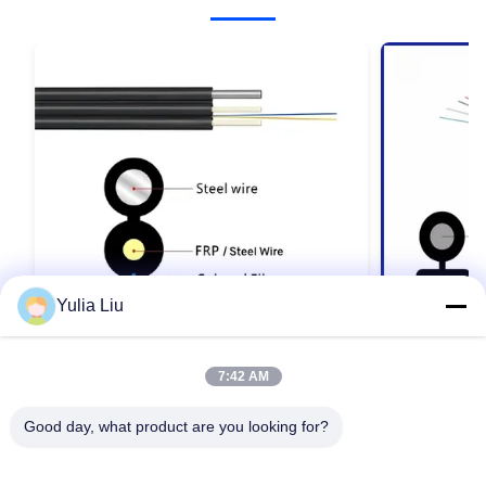
Yulia Liu
7:42 AM
FTTH Outdoor Drop Cable GJYXFCH 2
12-Kern-Ou
Core G657A1 mit Stahldrahtmessenger
Good day, what product are you looking for?
Kontaktieren Sie uns jetzt
Kon