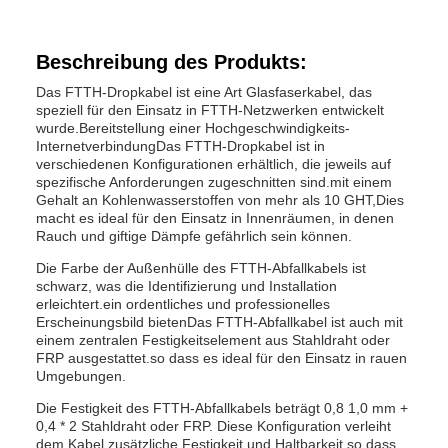
Beschreibung des Produkts:
Das FTTH-Dropkabel ist eine Art Glasfaserkabel, das
speziell für den Einsatz in FTTH-Netzwerken entwickelt
wurde.Bereitstellung einer Hochgeschwindigkeits-
InternetverbindungDas FTTH-Dropkabel ist in
verschiedenen Konfigurationen erhältlich, die jeweils auf
spezifische Anforderungen zugeschnitten sind.mit einem
Gehalt an Kohlenwasserstoffen von mehr als 10 GHT,Dies
macht es ideal für den Einsatz in Innenräumen, in denen
Rauch und giftige Dämpfe gefährlich sein können.
Die Farbe der Außenhülle des FTTH-Abfallkabels ist
schwarz, was die Identifizierung und Installation
erleichtert.ein ordentliches und professionelles
Erscheinungsbild bietenDas FTTH-Abfallkabel ist auch mit
einem zentralen Festigkeitselement aus Stahldraht oder
FRP ausgestattet.so dass es ideal für den Einsatz in rauen
Umgebungen.
Die Festigkeit des FTTH-Abfallkabels beträgt 0,8 1,0 mm +
0,4 * 2 Stahldraht oder FRP. Diese Konfiguration verleiht
dem Kabel zusätzliche Festigkeit und Haltbarkeit,so dass