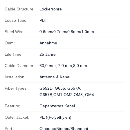
Cable Structure:
Lockerröhre
Loose Tube:
PBT
Steel Wire:
0.6mm/0.7mm/0.8mm/1.0mm
Oem:
Annahme
Life Time:
25 Jahre
Cable Diameter:
60,0 mm, 7,0 mm,8.0 mm
Installation:
Antenne & Kanal
Fiber Types:
G652D, G655, G657A,
G657B,OM1,OM2,OM3, OM4
Feature:
Gepanzertes Kabel
Outer Jacket:
PE ((Polyethylen)
Port:
Qingdao/Ningbo/Shanghai