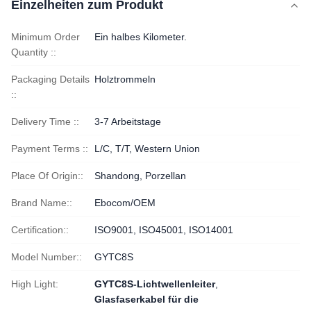
Einzelheiten zum Produkt
Minimum Order
Ein halbes Kilometer.
Quantity ::
Packaging Details
Holztrommeln
::
Delivery Time ::
3-7 Arbeitstage
Payment Terms ::
L/C, T/T, Western Union
Place Of Origin::
Shandong, Porzellan
Brand Name::
Ebocom/OEM
Certification::
ISO9001, ISO45001, ISO14001
Model Number::
GYTC8S
High Light:
GYTC8S-Lichtwellenleiter
,
Glasfaserkabel für die